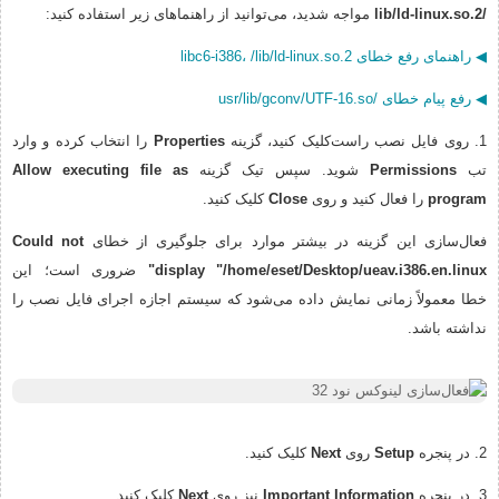
/lib/ld-linux.so.2
مواجه شدید، می‌توانید از راهنماهای زیر استفاده کنید:
◀ راهنمای رفع خطای libc6-i386، /lib/ld-linux.so.2
◀ رفع پیام خطای /usr/lib/gconv/UTF-16.so
1. روی فایل نصب راست‌کلیک کنید، گزینه
Properties
را انتخاب کرده و وارد
تب
Permissions
شوید. سپس تیک گزینه
Allow executing file as
program
را فعال کنید و روی
Close
کلیک کنید.
فعال‌سازی این گزینه در بیشتر موارد برای جلوگیری از خطای
Could not
display "/home/eset/Desktop/ueav.i386.en.linux"
ضروری است؛ این
خطا معمولاً زمانی نمایش داده می‌شود که سیستم اجازه اجرای فایل نصب را
نداشته باشد.
2. در پنجره
Setup
روی
Next
کلیک کنید.
3. در پنجره
Important Information
نیز روی
Next
کلیک کنید.