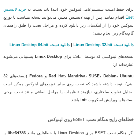
برای حفظ امنیت سیستم‌عامل لینوکس خود، ابتدا باید نسبت به
خرید لایسنس
Eset
اقدام نمایید. پس از تهیه لایسنس معتبر، می‌توانید نسخه متناسب با توزیع
لینوکس خود را از لینک‌های زیر دانلود کرده و مراحل نصب را طبق راهنمای
گام‌به‌گام زیر انجام دهید:
دانلود نسخه Linux Desktop 32-bit
|
دانلود نسخه Linux Desktop 64-bit
نسخه‌های لینوکسی که توسط ESET برای
Linux Desktop
پشتیبانی می‌شوند
عبارت‌اند از:
Red Hat، Mandriva، SUSE، Debian، Ubuntu و Fedora
(نسخه‌های 32
بیتی). توجه داشته باشید که نصب روی سایر توزیع‌های لینوکس ممکن است
به‌دلیل تفاوت ساختاری، نیازمند تنظیمات یا مراحل اضافی مانند نصب برخی
بسته‌ها یا ویرایش اسکریپت
init
باشد.
خطاهای رایج هنگام نصب ESET روی لینوکس
اگر هنگام نصب ESET برای Linux Desktop با خطاهایی مانند
libc6:i386
یا