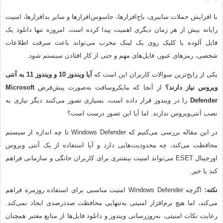
با افزایش حملات سایبری، باج‌افزارها، جاسوس‌افزارها و سایر بدافزارها، امنیت
رایانه بیش از هر زمان دیگری اهمیت پیدا کرده است. امروزه تنها دانلود یک
فایل آلوده یا کلیک روی یک لینک مخرب می‌تواند باعث سرقت اطلاعات
شخصی، رمزهای عبور، فایل‌های مهم و حتی از کار افتادن سیستم شود.
یکی از رایج‌ترین سوالات کاربران این است که
آیا ویندوز 10 و ویندوز 11 به آنتی
ویروس نیاز دارند؟
از آنجا که مایکروسافت به‌صورت پیش‌فرض
Microsoft
Defender
را در ویندوز قرار داده است، بسیاری تصور می‌کنند دیگر نیازی به
نصب آنتی‌ویروس ندارند. اما آیا این تصور درست است؟
در این مقاله بررسی می‌کنیم که Windows Defender تا چه اندازه از سیستم
محافظت می‌کند، چه محدودیت‌هایی دارد و آیا استفاده از یک آنتی ویروس
اورجینال ESET می‌تواند امنیت بیشتری برای کاربران خانگی و سازمانی فراهم
کند یا خیر.
نکته:
اگرچه Windows Defender امنیت مناسبی برای استفاده روزمره فراهم
می‌کند، اما هیچ نرم‌افزار امنیتی به‌تنهایی محافظت صددرصدی ایجاد نمی‌کند.
رعایت نکات امنیتی، به‌روزرسانی ویندوز و دانلود فایل‌ها از منابع معتبر همچنان