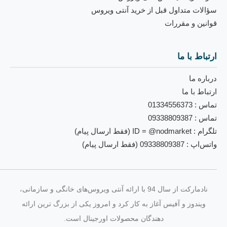
سؤالات متداول قبل از خرید آنتی ویروس
قوانین و مقررات
ارتباط با ما
درباره ما
ارتباط با ما
تماس : 01334556373
تماس : 09338809387
تلگرام : ID = @nodmarket (فقط ارسال پیام)
واتس‌اپ : 09338809387 (فقط ارسال پیام)
نادمارکت از سال 94 با ارائه آنتی‌ ویروس‌های خانگی و سازمانی،
ویندوز و آفیس آغاز به کار کرد و امروز یکی از بزرگ‌ ترین ارائه‌
دهندگان محصولات اورجینال است.