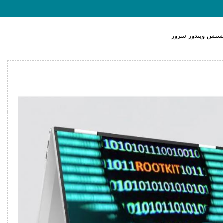
یسنس ویندوز سرور