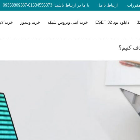
مقررات
ارتباط با ما
با ما در ارتباط باشید: 01334556373-09338809387
دانلود نود 32 ESET
خرید آنتی ویروس شبکه
خرید ویندوز
خرید لا