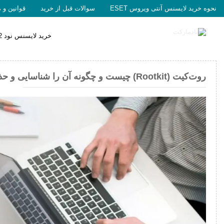
نحوه خرید لایسنس آنتی ویروس ESET
سوالات قبل از خرید
قوانین و 
خرید لایسنس نود 32
روت‌کیت (Rootkit) چیست و چگونه آن را شناسایی و حذف کنیم؟